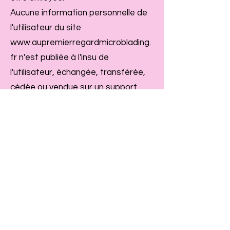
Aucune information personnelle de
l'utilisateur du site
www.aupremierregardmicroblading.
fr
n'est publiée à l'insu de
l'utilisateur, échangée, transférée,
cédée ou vendue sur un support
quelconque à
des tiers. Seule l'hypothèse du
rachat du site
www.aupremierregardmicroblading.
fr
le propriétaire du site et de ses
droits permettrait la transmission
des dites informations à l'éventuel
acquéreur qui serait à son tour tenu
de la même obligation de